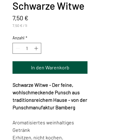
Schwarze Witwe
Preis
7,50 €
7,50 €
/
1l
7,50 €
pro
Anzahl
*
1
Liter
In den Warenkorb
Schwarze Witwe - Der feine,
wohlschmeckende Punsch aus
traditionsreichem Hause - von der
Punschmanufaktur Bamberg
Aromatisiertes weinhaltiges
Getränk
Erhitzen, nicht kochen.