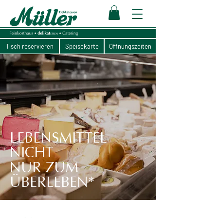
Tisch reservieren
Speisekarte
Öffnungszeiten
LEBENSMITTEL
NICHT
NUR ZUM
ÜBERLEBEN*