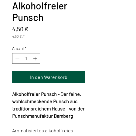
Alkoholfreier
Punsch
Preis
4,50 €
4,50 €
/
1l
4,50 €
pro
Anzahl
*
1
Liter
In den Warenkorb
Alkoholfreier Punsch - Der feine,
wohlschmeckende Punsch aus
traditionsreichem Hause - von der
Punschmanufaktur Bamberg
Aromatisiertes alkoholfreies