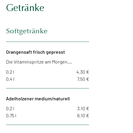
Getränke
Softgetränke
Orangensaft frisch gepresst
Die Vitaminspritze am Morgen….
0.2 l
4,30 €
0.4 l
7,50 €
Adelholzener medium/naturell
0.2 l
3,10 €
0.75 l
6,10 €